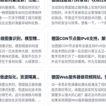
德国数据库服务器做向量搜索，性能如何优化？
0:01
2026-07-31 05:51:57
做向量搜索，性能如何优化？
当谈到在德国独立服务器上实现代码
一辆德国跑车如何在纽博格林
控制时，许多开发者和企业管理者可
速——它关乎精密工程与智能
丝挑战，毕竟这不仅仅是技术问题，
当企业面对海量非结构化数据
协作的安全与效率。想象一下，一个
正成为解锁语义理解的关键钥
德国服务器上协同开发，如果没有清
服务器以其严谨的工艺和稳定
分，代码库可能陷入混乱，敏感数据
德国GPU服务器做图像识别，模型精度如何提升？
顶级... · 时间：
险。今天，我们就来深入探讨如... · 时间：
:40
2026-07-19 19:28:12
做图像识别，模型精度如何提
当德国CDN节点宣布全面支持IPv6
在问一位米其林大厨：如何用
多技术团队的第一反应既兴奋又忐忑
更美味的菜肴。答案不仅在于
数字世界打开了一扇新的窗户，但谁
更在于食材处理、火候掌控和
外会不会突然刮进暴雨。作为互联网
合。在人工智能蓬勃发展的今
关键一环，CDN的IPv6升级不仅是
PU服务器以其卓越的计算性
更是一场关乎全球用户访问体验的无
德国独立服务器做虚拟化，资源隔离效果如何？
供了... · 时间：
IPv4地址枯竭已成... · 时间：2026-07-03
6:53
06:56:30
搭建业务时，德国独立服务器
当一条条彩色弹幕如潮水般淹没了视
的德式别墅，而虚拟化技术则
是否曾好奇过，承载这些实时互动的
分隔艺术。这片由钢铁与硅基
需要多么强大的心脏？最近业内热议
通过虚拟化实现资源隔离，成
如果采用德国Web服务器搭建视频网
关注的焦点。在慕尼黑或法兰
扛住千万用户同时发送弹幕的并发写