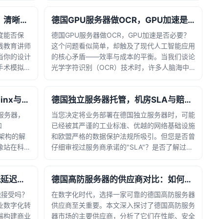
系统的技术
量非结构化数据，从自动驾驶的图像匹配到金融
德国大带宽服务器做屏幕共享，清晰度能否保证？
德国GPU服务器做OCR，GPU加速是否必要？
风控的相似性分析... · 时间：2026-06-13
15:56:28
度能否保
德国GPU服务器做OCR，GPU加速是否必要？
线教育讲师
这个问题看似简单，却触及了现代人工智能应用
当你的设计
的核心矛盾——效率与成本的平衡。当我们谈论
手术模拟演
光学字符识别（OCR）技术时，许多人脑海中
必须精准传
浮现的可能是简单的文档扫描，但今天的OCR
协作的成
早已超越了简单的文字识别，进化成了能够理解
德国Web服务器做内容站，Nginx与OpenResty哪个更合适？
德国独立服务器托管，机房SLA与赔付条款怎么看？
：
复杂排版、多语言混合甚至... · 时间：2026-
05-28 11:15:36
服务器，
当您决定将业务部署在德国独立服务器时，可能
和
已经被其严谨的工业标准、优越的网络基础设施
动架构的解
和欧盟严格的数据保护法规所吸引。但您是否曾
像站在科隆
仔细审视过服务商承诺的"SLA"？是否了解过那
要选择不同
些隐藏在合同细则中的赔付条款？今天，让我们
一条则是融
像解读精密仪器说明书一样，拆解这份关乎业务
德国高防服务器扛DDoS，清洗延迟能接受吗？
德国高防服务器的供应商对比：如何选择可靠的服务商？
命脉的服务协议。SLA（... · 时间：2026-05-
12 20:25:26
能接受吗？
在数字化时代，选择一家可靠的德国高防服务器
业数字化转
供应商至关重要。本文深入探讨了德国高防服务
端构建商业
器市场的主要供应商，分析了它们在性能、安全