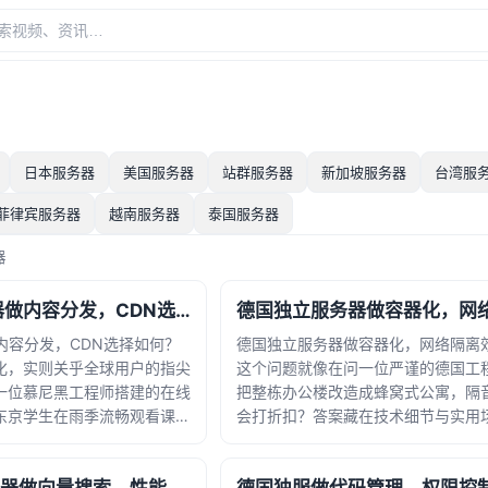
日本服务器
美国服务器
站群服务器
新加坡服务器
台湾服
菲律宾服务器
越南服务器
泰国服务器
器
德国Web服务器做内容分发，CDN选择如何？
内容分发，CDN选择如何？
德国独立服务器做容器化，网络隔离
化，实则关乎全球用户的指尖
这个问题就像在问一位严谨的德国工
一位慕尼黑工程师搭建的在线
把整栋办公楼改造成蜂窝式公寓，隔
东京学生在雨季流畅观看课
会打折扣？答案藏在技术细节与实用
企业的电商网站，是否会因北
点上。当我们谈论容器化时，想象把
订单？答案往往藏在CDN这
乐高积木城堡再合适不过。每个容器
国作... · 时间：
立房间，带着自己的家具（应用... · 时间：