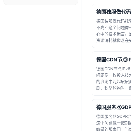
克福的数据中心里，
vSphere或Prox... · 时间：2026-06-21
20:54:20
德国独服做代码托管
不高？这个问题像
心中的技术迷宫。
资源消耗就像悬在
关乎成本控制，更
让我们先揭开GitL
on Rail...
德国CDN节点IP
问题像一枚投入技
的浪潮中泛起层层
剧、秒杀购物时，
验的正是遍布全球的
默的进化。在柏林
列正以双栈架构同时运行着... 
05-24 08:54:00
德国服务器GDPR
这个问题像一把钥
敏感的那扇门。当