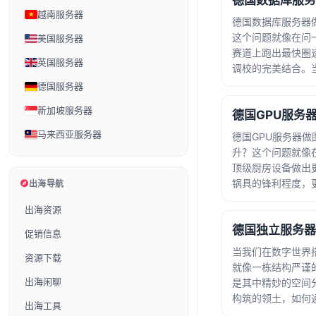
越南服务器
2026-08-06 07:5
德国数据库服务器
这个问题就像在问
美国服务器
赛道上跑出最快圈
英国服务器
调校的完美结合。
时，向量搜索技术
德国服务器
匙，而德国制造的
新加坡服务器
性，为这场数据竞赛提供了
2026-07-23 11:47
马来西亚服务器
德国GPU服务器
升？这个问题就像
顶级厨房设备做出
锅具的锋利程度，
出海导航
调味技巧的精妙配
出海资源
天，德国制造的G
能和稳定性，为图像识别提
促销信息
2026-07-07 12:0
当我们在数字世界
资源下载
就像一栋结构严谨
出海闲聊
是其中精妙的空间
构筑的领土，如何
出海工具
为许多技术决策者