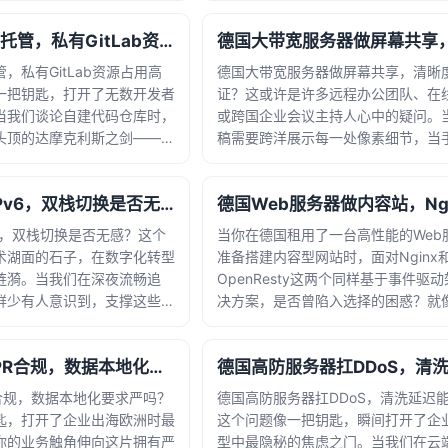
独立服务器搭载VMware
回答这个问题，我们首先要理解弹幕
德国独服做代码托管，私有GitLab资源占用高不高？
本质。与普通视频流不同，弹幕... · 时间：
2026-06-17 12:58:09
，私有GitLab资源占用高
德国大带宽服务器做屏幕共享，清晰
一把钥匙，打开了无数开发者
证？这或许是许多远程办公团队、在
当我们谈论自建代码仓库时，
或跨国企业会议主持人心中的疑问。
头顶的达摩克利斯之剑——既
稿需要跨洋展示每一处像素细节，当
直接影响团队协作的流畅度。
示容不得半分模糊，当金融数据图表
ab的神秘面纱。这个以Ruby
递时，屏幕共享的清晰度直接决定着
德国CDN节点IPv6，双栈切换是否无感？
 · 时间：2026-06-09 07:35:35
败。要理解清晰度的保障机制，我们... · 时间
2026-06-01 11:04:00
v6，双栈切换是否无感？这个
当你在德国租用了一台高性能的Web
术湖面的石子，在数字化转型
准备搭建内容型网站时，面对Nginx
涟漪。当我们在深夜流畅追
OpenResty这两个同样基于事件驱
鲜少有人意识到，支撑这些体
决方案，是否曾陷入选择的困惑？就
CDN网络与IP协议这场静
大教堂前的游客，明明目标相同，却
郊外的数据中心里，服务器阵
的登顶路径——一条是传统石阶，另
德国服务器GDPR合规，数据本地化要求严吗？
· 时间：2026-
合现代科技的玻璃观景电梯。... · 时间：2026-
05-18 15:44:25
合规，数据本地化要求严吗？
德国高防服务器扛DDoS，清洗延迟
匙，打开了企业出海欧洲时最
这个问题像一把钥匙，瞬间打开了企
你的业务触角伸向这片拥有严
型中最隐秘的焦虑之门。当我们在云