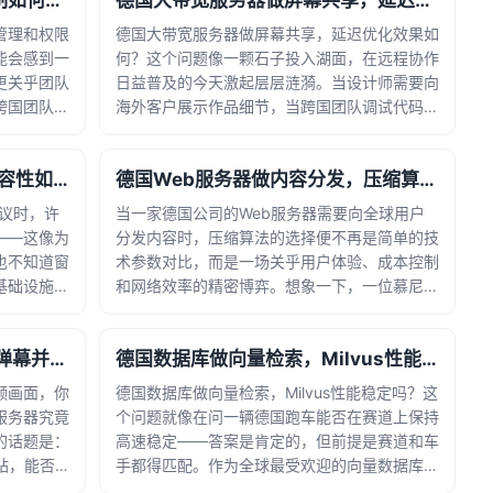
德国独服做代码管理，权限控制如何实现？
德国大带宽服务器做屏幕共享，延迟优化效果如何？
2026-07-27 22:09:43
管理和权限
德国大带宽服务器做屏幕共享，延迟优化效果如
能会感到一
何？这个问题像一颗石子投入湖面，在远程协作
更关乎团队
日益普及的今天激起层层涟漪。当设计师需要向
跨国团队在
海外客户展示作品细节，当跨国团队调试代码需
晰的权限划
要实时同步光标轨迹，屏幕共享的流畅度直接决
面临泄露风
定了协作效率的天花板。我们不妨将数据流想象
德国CDN节点做IPv6支持，兼容性如何测试？
德国Web服务器做内容分发，压缩算法如何选择？
成高速公路上的车队。普通服务... · 时间：
2026-07-11 15:46:34
协议时，许
当一家德国公司的Web服务器需要向全球用户
——这像为
分发内容时，压缩算法的选择便不再是简单的技
也不知道窗
术参数对比，而是一场关乎用户体验、成本控制
基础设施的
和网络效率的精密博弈。想象一下，一位慕尼黑
技术迭代，
的工程师上传的设计图纸，如何以最快的速度呈
声革命。在
现在上海客户的屏幕上？一位柏林学者分享的研
德国Web服务器做视频网站，弹幕并发写入能扛住吗？
德国数据库做向量检索，Milvus性能稳定吗？
究数据，又如何流畅地传递到巴... · 时间：
2026-06-27 05:24:42
频画面，你
德国数据库做向量检索，Milvus性能稳定吗？这
服务器究竟
个问题就像在问一辆德国跑车能否在赛道上保持
的话题是：
高速稳定——答案是肯定的，但前提是赛道和车
站，能否
手都得匹配。作为全球最受欢迎的向量数据库之
入压力？要
一，Milvus正被越来越多的德国企业用于处理海