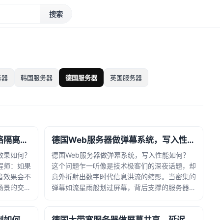
搜索
务器
韩国服务器
德国服务器
英国服务器
德国独立服务器做容器化，网络隔离效果如何？
德国Web服务器做弹幕系统，写入性能如何？
效果如何？
德国Web服务器做弹幕系统，写入性能如何？
程师：如果
这个问题乍一听像是技术极客们的深夜话题，却
音效果会不
意外折射出数字时代信息洪流的缩影。当密集的
场景的交叉
弹幕如流星雨般划过屏幕，背后支撑的服务器正
服务器变成
经历着每秒数万次数据写入的极限考验——这不
都是一个独
仅是代码与硬件的博弈，更是对人类实时交互欲
望的精准回应。在探讨德国服务... · 时间：